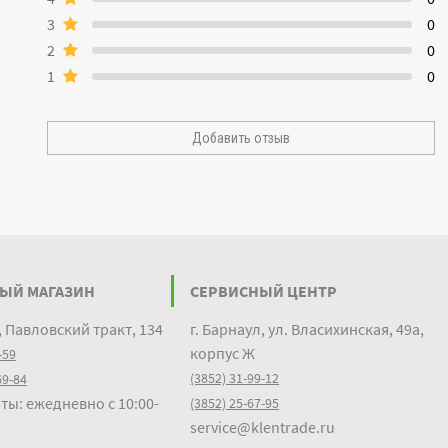
3
0
2
0
1
0
Добавить отзыв
ЫЙ МАГАЗИН
СЕРВИСНЫЙ ЦЕНТР
, Павловский тракт, 134
г. Барнаул, ул. Власихинская, 49а,
корпус Ж
-59
(3852) 31-99-12
69-84
ты: ежедневно с 10:00-
(3852) 25-67-95
service@klentrade.ru