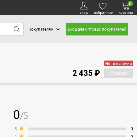
0
вход
избранное
корзина
Покупателям
Вход для оптовых покупателей
Нет в наличии
2 435 ₽
Продан
0
/5
5
0
4
0