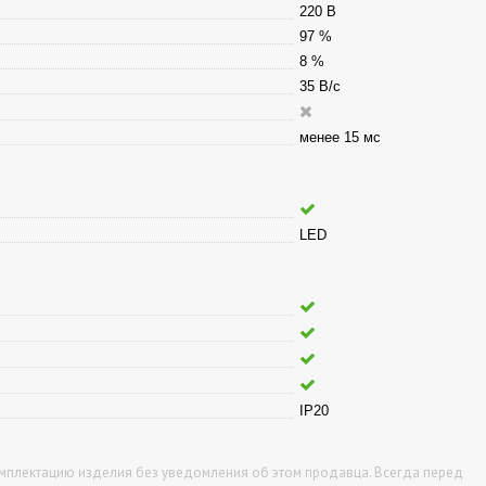
220 В
97 %
8 %
35 В/с
менее 15 мс
LED
IP20
омплектацию изделия без уведомления об этом продавца. Всегда перед