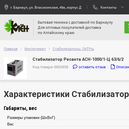
г. Барнаул, ул. Власихинская, 49а, корпус Д
Контакты
Бытовая техника с доставкой по Барнаулу
Для оптовых покупателей доставка
по Алтайскому краю
Главная
Инструмент
Стабилизаторы, ЛАТРы
Стабилизатор Ресанта АСН-1000/1-Ц 63/6/2
Код товара: 0063658
оставить отзыв
Описа
Характеристики Стабилизатор
Габариты, вес
Размеры упаковки (ШхВхГ)
Вес