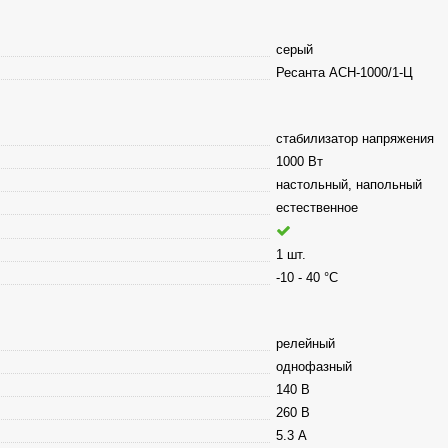
серый
Ресанта АСН-1000/1-Ц
стабилизатор напряжения
1000 Вт
настольный, напольный
естественное
1 шт.
-10 - 40 °С
релейный
однофазный
140 В
260 В
5.3 А