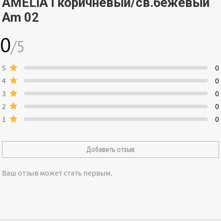
AMELIA I коричневый/св.бежевый
Am 02
0
/5
5
0
4
0
3
0
2
0
1
0
Добавить отзыв
Ваш отзыв может стать первым.