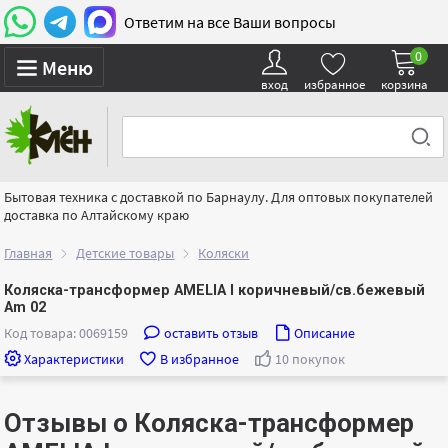
Ответим на все Ваши вопросы
0
Меню
вход
избранное
корзина
Бытовая техника с доставкой по Барнаулу. Для оптовых покупателей
доставка по Алтайскому краю
Главная
Детские товары
Коляски
Коляска-трансформер AMELIA I коричневый/св.бежевый
Am 02
Код товара: 0069159
оставить отзыв
Описание
Характеристики
В избранное
10 покупок
Отзывы о Коляска-трансформер