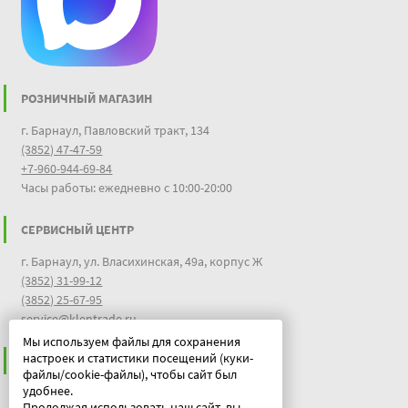
РОЗНИЧНЫЙ МАГАЗИН
г. Барнаул, Павловский тракт, 134
(3852) 47-47-59
+7-960-944-69-84
Часы работы: ежедневно с 10:00-20:00
СЕРВИСНЫЙ ЦЕНТР
г. Барнаул, ул. Власихинская, 49а, корпус Ж
(3852) 31-99-12
(3852) 25-67-95
service@klentrade.ru
Мы используем файлы для сохранения
настроек и статистики посещений (куки-
ИНФОРМАЦИЯ
файлы/cookie-файлы), чтобы сайт был
удобнее.
Пользовательское соглашение
Продолжая использовать наш сайт, вы