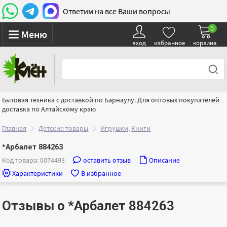
Ответим на все Ваши вопросы
0
Меню
вход
избранное
корзина
Бытовая техника с доставкой по Барнаулу. Для оптовых покупателей
доставка по Алтайскому краю
Главная
Детские товары
Игрушки, Книги
*Арбалет 884263
Код товара: 0074493
оставить отзыв
Описание
Характеристики
В избранное
Отзывы о *Арбалет 884263