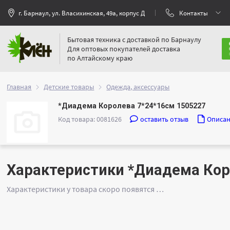
г. Барнаул, ул. Власихинская, 49а, корпус Д
Контакты
Бытовая техника с доставкой по Барнаулу
Для оптовых покупателей доставка
по Алтайскому краю
Главная
Детские товары
Одежда, аксессуары
*Диадема Королева 7*24*16см 1505227
Код товара: 0081626
оставить отзыв
Описа
Характеристики *Диадема Кор
Характеристики у товара скоро появятся …