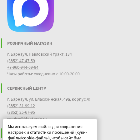
РОЗНИЧНЫЙ МАГАЗИН
г. Барнаул, Павловский тракт, 134
(3852) 47-47-59
+7-960-944-69-84
Часы работы: ежедневно с 10:00-20:00
СЕРВИСНЫЙ ЦЕНТР
г. Барнаул, ул. Власихинская, 49а, корпус Ж
(3852) 31-99-12
(3852) 25-67-95
service@klentrade.ru
Мы используем файлы для сохранения
настроек и статистики посещений (куки-
ИНФОРМАЦИЯ
файлы/cookie-файлы), чтобы сайт был