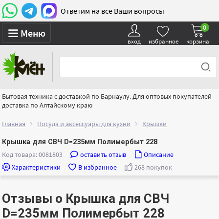
Ответим на все Ваши вопросы
0
Меню
вход
избранное
корзина
Бытовая техника с доставкой по Барнаулу. Для оптовых покупателей
доставка по Алтайскому краю
Главная
Посуда и аксессуары для кухни
Крышки
Крышка для СВЧ D=235мм Полимербыт 228
Код товара: 0081803
оставить отзыв
Описание
Характеристики
В избранное
268 покупок
Отзывы о Крышка для СВЧ
D=235мм Полимербыт 228