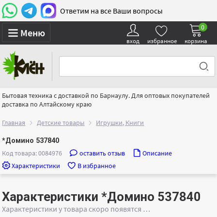
Ответим на все Ваши вопросы
0
Меню
вход
избранное
корзина
Бытовая техника с доставкой по Барнаулу. Для оптовых покупателей
доставка по Алтайскому краю
Главная
Детские товары
Игрушки, Книги
*Домино 537840
Код товара: 0084976
оставить отзыв
Описание
Характеристики
В избранное
Характеристики *Домино 537840
Характеристики у товара скоро появятся …