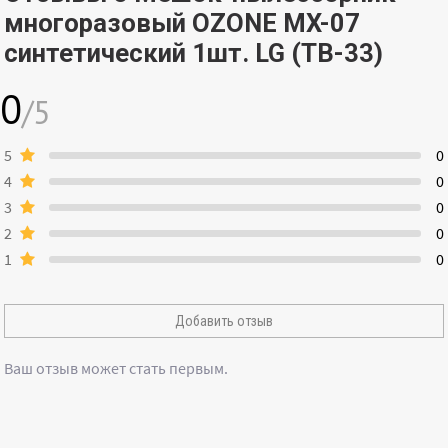
многоразовый OZONE MX-07
синтетический 1шт. LG (TB-33)
0
/5
5
0
4
0
3
0
2
0
1
0
Добавить отзыв
Ваш отзыв может стать первым.