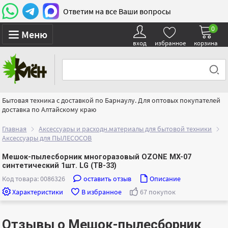
Ответим на все Ваши вопросы
0
Меню
вход
избранное
корзина
Бытовая техника с доставкой по Барнаулу. Для оптовых покупателей
доставка по Алтайскому краю
Главная
Аксессуары и расходн.материалы для бытовой техники
Аксессуары для ПЫЛЕСОСОВ
Мешок-пылесборник многоразовый OZONE MX-07
синтетический 1шт. LG (TB-33)
Код товара: 0086326
оставить отзыв
Описание
Характеристики
В избранное
67 покупок
Отзывы о Мешок-пылесборник