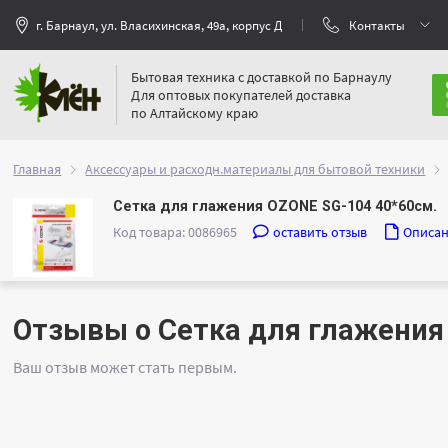
г. Барнаул, ул. Власихинская, 49а, корпус Д
Контакты
Бытовая техника с доставкой по Барнаулу
Для оптовых покупателей доставка
по Алтайскому краю
Главная
Аксессуары и расходн.материалы для бытовой техники
Сетка для глажения OZONE SG-104 40*60см.
Код товара: 0086965
оставить отзыв
Описа
Отзывы о Сетка для глажения
Ваш отзыв может стать первым.