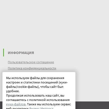
ИНФОРМАЦИЯ
Пользовательское соглашение
Политика конфиденциальности
файлы идентификации пользователей
Мы используем файлы для сохранения
куки (cookies)
настроек и статистики посещений (куки-
Документы
файлы/cookie-файлы), чтобы сайт был
удобнее.
Продолжая использовать наш сайт, вы
соглашаетесь с политикой использования
куки-файлов
. Также мы используем сервис
веб-аналитики
Яндекс Метрика