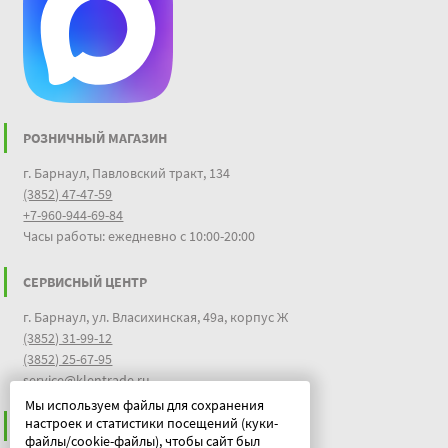
РОЗНИЧНЫЙ МАГАЗИН
г. Барнаул, Павловский тракт, 134
(3852) 47-47-59
+7-960-944-69-84
Часы работы: ежедневно с 10:00-20:00
СЕРВИСНЫЙ ЦЕНТР
г. Барнаул, ул. Власихинская, 49а, корпус Ж
(3852) 31-99-12
(3852) 25-67-95
service@klentrade.ru
Мы используем файлы для сохранения
настроек и статистики посещений (куки-
ИНФОРМАЦИЯ
файлы/cookie-файлы), чтобы сайт был