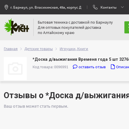
г. Барнаул, ул. Власихинская, 49а, корпус Д
Контакты
Бытовая техника с доставкой по Барнаулу
Для оптовых покупателей доставка
по Алтайскому краю
Главная
Детские товары
Игрушки, Книги
*Доска д/выжигания Временя года 5 шт 3276
Код товара: 0096991
оставить отзыв
Описа
Отзывы о *Доска д/выжигания
Ваш отзыв может стать первым.