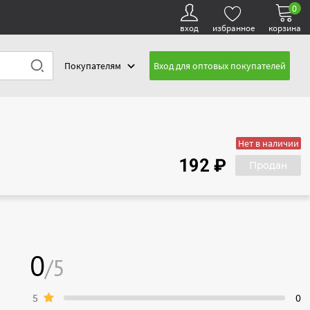
0
вход
избранное
корзина
Покупателям
Вход для оптовых покупателей
Нет в наличии
192 ₽
Продан
0
/5
5
0