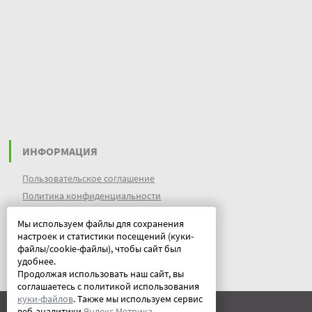
ИНФОРМАЦИЯ
Пользовательское соглашение
Политика конфиденциальности
файлы идентификации пользователей
Мы используем файлы для сохранения
куки (cookies)
настроек и статистики посещений (куки-
Документы
файлы/cookie-файлы), чтобы сайт был
удобнее.
Продолжая использовать наш сайт, вы
соглашаетесь с политикой использования
куки-файлов
. Также мы используем сервис
веб-аналитики
Яндекс Метрика