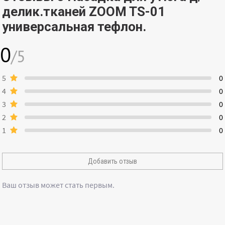
делик.тканей ZOOM TS-01
универсальная тефлон.
0
/5
5
0
4
0
3
0
2
0
1
0
Добавить отзыв
Ваш отзыв может стать первым.