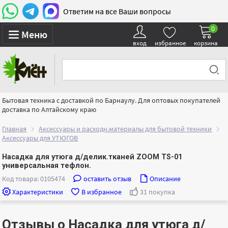
Ответим на все Ваши вопросы
0
Меню
вход
избранное
корзина
Бытовая техника с доставкой по Барнаулу. Для оптовых покупателей
доставка по Алтайскому краю
Главная
Аксессуары и расходн.материалы для бытовой техники
Аксессуары для УТЮГОВ
Насадка для утюга д/делик.тканей ZOOM TS-01
универсальная тефлон.
Код товара: 0105474
оставить отзыв
Описание
Характеристики
В избранное
31 покупка
Отзывы о Насадка для утюга д/