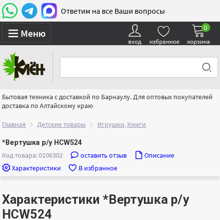
Ответим на все Ваши вопросы
0
Меню
вход
избранное
корзина
Бытовая техника с доставкой по Барнаулу. Для оптовых покупателей
доставка по Алтайскому краю
Главная
Детские товары
Игрушки, Книги
*Вертушка р/у HCW524
Код товара: 0106302
оставить отзыв
Описание
Характеристики
В избранное
Характеристики *Вертушка р/у
HCW524