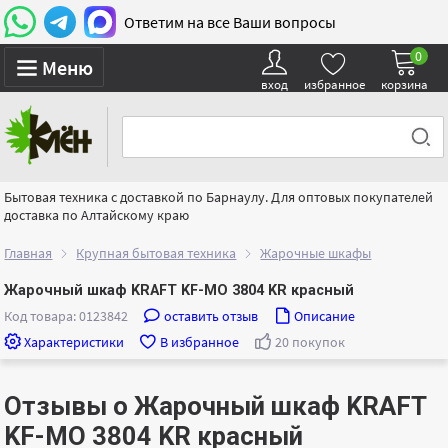
Ответим на все Ваши вопросы
0
Меню
вход
избранное
корзина
Бытовая техника с доставкой по Барнаулу. Для оптовых покупателей
доставка по Алтайскому краю
Главная
Крупная бытовая техника
Жарочные шкафы
Жарочный шкаф KRAFT KF-MO 3804 KR красный
Код товара: 0123842
оставить отзыв
Описание
Характеристики
В избранное
20 покупок
Отзывы о Жарочный шкаф KRAFT
KF-MO 3804 KR красный