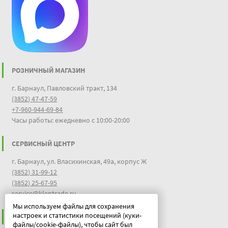
РОЗНИЧНЫЙ МАГАЗИН
г. Барнаул, Павловский тракт, 134
(3852) 47-47-59
+7-960-944-69-84
Часы работы: ежедневно с 10:00-20:00
СЕРВИСНЫЙ ЦЕНТР
г. Барнаул, ул. Власихинская, 49а, корпус Ж
(3852) 31-99-12
(3852) 25-67-95
service@klentrade.ru
Мы используем файлы для сохранения
настроек и статистики посещений (куки-
ИНФОРМАЦИЯ
файлы/cookie-файлы), чтобы сайт был