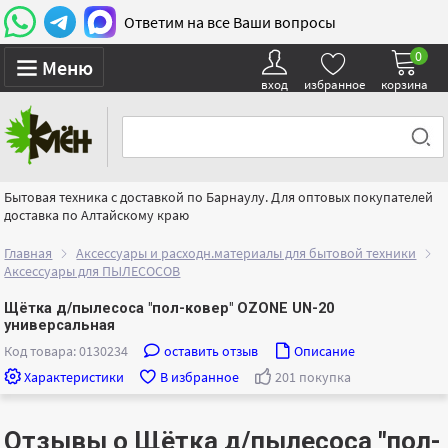
Ответим на все Ваши вопросы
0
Меню
вход
избранное
корзина
Бытовая техника с доставкой по Барнаулу. Для оптовых покупателей
доставка по Алтайскому краю
Главная
Аксессуары и расходн.материалы для бытовой техники
Аксессуары для ПЫЛЕСОСОВ
Щётка д/пылесоса "пол-ковер" OZONE UN-20
универсальная
Код товара: 0130234
оставить отзыв
Описание
Характеристики
В избранное
201 покупка
Отзывы о Щётка д/пылесоса "пол-