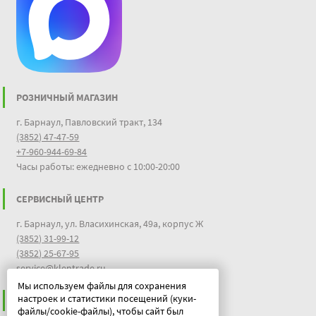
РОЗНИЧНЫЙ МАГАЗИН
г. Барнаул, Павловский тракт, 134
(3852) 47-47-59
+7-960-944-69-84
Часы работы: ежедневно с 10:00-20:00
СЕРВИСНЫЙ ЦЕНТР
г. Барнаул, ул. Власихинская, 49а, корпус Ж
(3852) 31-99-12
(3852) 25-67-95
service@klentrade.ru
Мы используем файлы для сохранения
настроек и статистики посещений (куки-
ИНФОРМАЦИЯ
файлы/cookie-файлы), чтобы сайт был