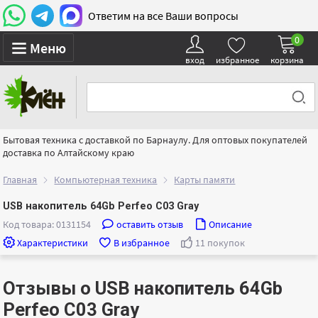
Ответим на все Ваши вопросы
0
Меню
вход
избранное
корзина
Бытовая техника с доставкой по Барнаулу. Для оптовых покупателей
доставка по Алтайскому краю
Главная
Компьютерная техника
Карты памяти
USB накопитель 64Gb Perfeo C03 Gray
Код товара: 0131154
оставить отзыв
Описание
Характеристики
В избранное
11 покупок
Отзывы о USB накопитель 64Gb
Perfeo C03 Gray