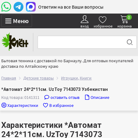
Ответим на все Ваши вопросы
0
Меню
вход
избранное
корзина
Бытовая техника с доставкой по Барнаулу. Для оптовых покупателей
доставка по Алтайскому краю
Главная
Детские товары
Игрушки, Книги
*Автомат 24*2*11см. UzToy 7143073 Узбекистан
Код товара: 0141311
оставить отзыв
Описание
Характеристики
В избранное
Характеристики *Автомат
24*2*11см. UzToy 7143073