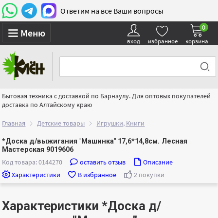
Ответим на все Ваши вопросы
0
Меню
вход
избранное
корзина
Бытовая техника с доставкой по Барнаулу. Для оптовых покупателей
доставка по Алтайскому краю
Главная
Детские товары
Игрушки, Книги
*Доска д/выжигания "Машинка" 17,6*14,8см. Лесная
Мастерская 9019606
Код товара: 0144270
оставить отзыв
Описание
Характеристики
В избранное
2 покупки
Характеристики *Доска д/