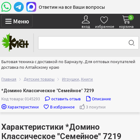
Ответим на все Ваши вопросы
0
Меню
вход
избранное
корзина
Бытовая техника с доставкой по Барнаулу. Для оптовых покупателей
доставка по Алтайскому краю
Главная
Детские товары
Игрушки, Книги
*Домино Классическое "Семейное" 7219
Код товара: 0145293
оставить отзыв
Описание
Характеристики
В избранное
3 покупки
Характеристики *Домино
Классическое "Семейное" 7219