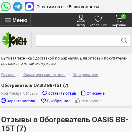
Ответим на все Ваши вопросы
0
Меню
вход
избранное
корзина
Бытовая техника с доставкой по Барнаулу. Для оптовых покупателей
доставка по Алтайскому краю
Главная
Климатическая техника
Обогреватели
Обогреватель OASIS BB-15T (7)
Код товара: 0148962
оставить отзыв
Описание
Характеристики
В избранное
28 покупок
Отзывы о Обогреватель OASIS BB-
15T (7)