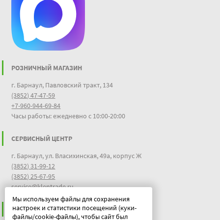
РОЗНИЧНЫЙ МАГАЗИН
г. Барнаул, Павловский тракт, 134
(3852) 47-47-59
+7-960-944-69-84
Часы работы: ежедневно с 10:00-20:00
СЕРВИСНЫЙ ЦЕНТР
г. Барнаул, ул. Власихинская, 49а, корпус Ж
(3852) 31-99-12
(3852) 25-67-95
service@klentrade.ru
Мы используем файлы для сохранения
настроек и статистики посещений (куки-
ИНФОРМАЦИЯ
файлы/cookie-файлы), чтобы сайт был