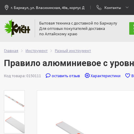
г. Барнаул, ул. Власихинская, 49а, корпус Д
Контакты
Бытовая техника с доставкой по Барнаулу
Для оптовых покупателей доставка
по Алтайскому краю
Главная
Инструмент
Разный инструмент
Правило алюминиевое с уровне
Код товара: 0150111
оставить отзыв
Характеристики
В