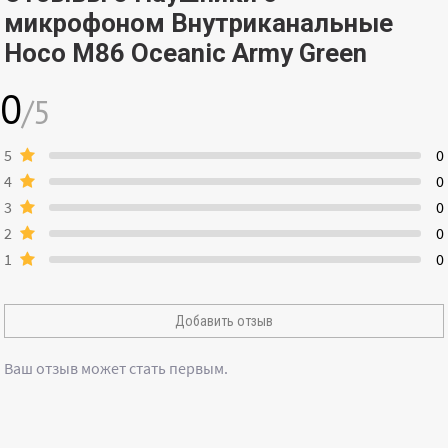
микрофоном Внутриканальные
Hoco M86 Oceanic Army Green
0
/5
5
0
4
0
3
0
2
0
1
0
Добавить отзыв
Ваш отзыв может стать первым.