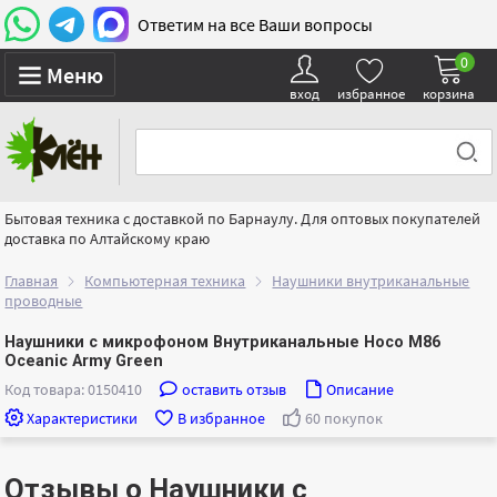
Ответим на все Ваши вопросы
0
Меню
вход
избранное
корзина
Бытовая техника с доставкой по Барнаулу. Для оптовых покупателей
доставка по Алтайскому краю
Главная
Компьютерная техника
Наушники внутриканальные
проводные
Наушники с микрофоном Внутриканальные Hoco M86
Oceanic Army Green
Код товара: 0150410
оставить отзыв
Описание
Характеристики
В избранное
60 покупок
Отзывы о Наушники с