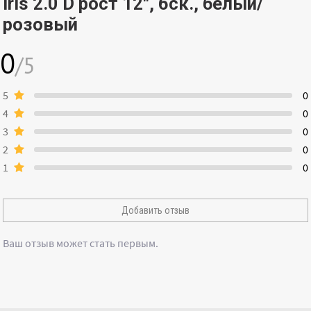
Iris 2.0 D рост 12", 6ск., белый/
розовый
0
/5
5
0
4
0
3
0
2
0
1
0
Добавить отзыв
Ваш отзыв может стать первым.