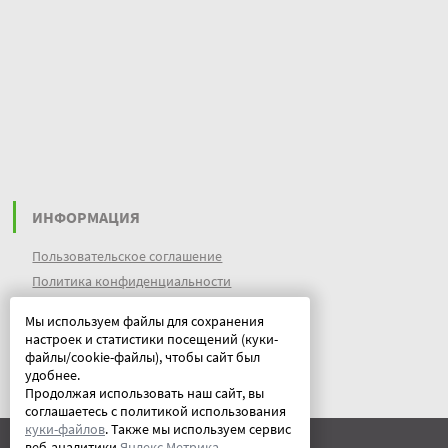
ИНФОРМАЦИЯ
Пользовательское соглашение
Политика конфиденциальности
файлы идентификации пользователей
Мы используем файлы для сохранения
куки (cookies)
настроек и статистики посещений (куки-
Документы
файлы/cookie-файлы), чтобы сайт был
удобнее.
Продолжая использовать наш сайт, вы
соглашаетесь с политикой использования
куки-файлов
. Также мы используем сервис
веб-аналитики
Яндекс Метрика