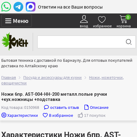
Ответим на все Ваши вопросы
0
Меню
вход
избранное
корзина
Бытовая техника с доставкой по Барнаулу. Для оптовых покупателей
доставка по Алтайскому краю
Главная
Посуда и аксессуары для кухни
Ножи, ножеточки,
овощечистки
Ножи 6пр. AST-004-HH-200 металл.полые ручки
+кух.ножницы +подставка
Код товара: 0150968
оставить отзыв
Описание
Характеристики
В избранное
17 покупок
Характеристики Ножи 6пр. AST-