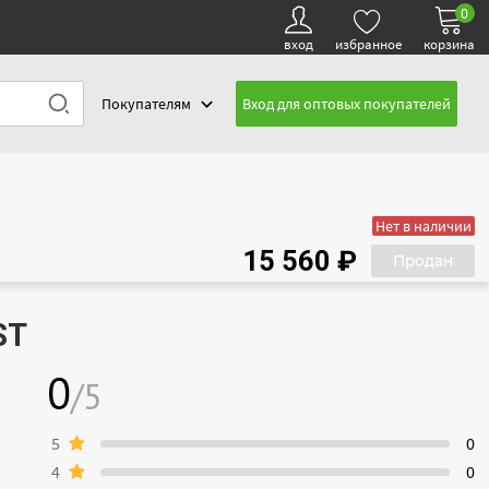
0
вход
избранное
корзина
Покупателям
Вход для оптовых покупателей
Нет в наличии
15 560 ₽
Продан
ST
0
/5
5
0
4
0