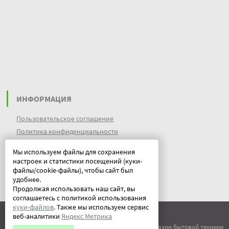
ИНФОРМАЦИЯ
Пользовательское соглашение
Политика конфиденциальности
файлы идентификации пользователей
Мы используем файлы для сохранения
куки (cookies)
настроек и статистики посещений (куки-
Документы
файлы/cookie-файлы), чтобы сайт был
удобнее.
Продолжая использовать наш сайт, вы
соглашаетесь с политикой использования
куки-файлов
. Также мы используем сервис
веб-аналитики
Яндекс Метрика
© ООО "Китеж" 1995-2026 | Магазин бытовой техники