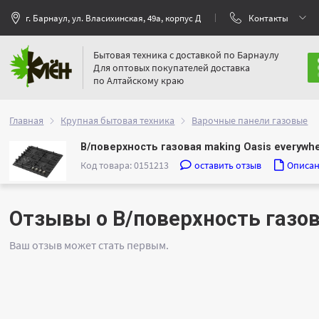
г. Барнаул, ул. Власихинская, 49а, корпус Д
Контакты
Бытовая техника с доставкой по Барнаулу
Для оптовых покупателей доставка
по Алтайскому краю
Главная
Крупная бытовая техника
Варочные панели газовые
В/поверхность газовая making Oasis everywh
Код товара: 0151213
оставить отзыв
Описа
Отзывы о В/поверхность газов
Ваш отзыв может стать первым.