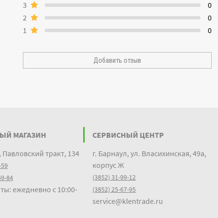
3
0
2
0
1
0
Добавить отзыв
ЫЙ МАГАЗИН
СЕРВИСНЫЙ ЦЕНТР
, Павловский тракт, 134
г. Барнаул, ул. Власихинская, 49а,
корпус Ж
-59
(3852) 31-99-12
69-84
ты: ежедневно с 10:00-
(3852) 25-67-95
service@klentrade.ru