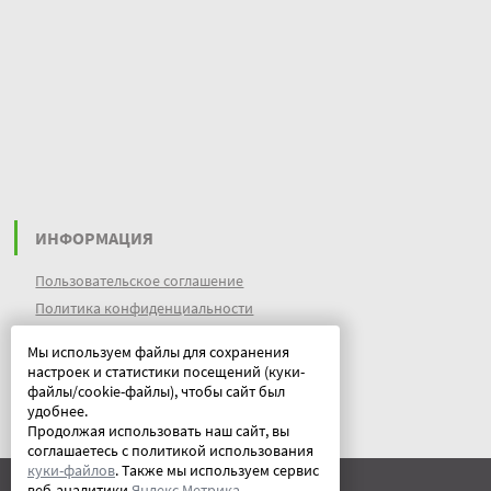
ИНФОРМАЦИЯ
Пользовательское соглашение
Политика конфиденциальности
файлы идентификации пользователей
Мы используем файлы для сохранения
куки (cookies)
настроек и статистики посещений (куки-
Документы
файлы/cookie-файлы), чтобы сайт был
удобнее.
Продолжая использовать наш сайт, вы
соглашаетесь с политикой использования
куки-файлов
. Также мы используем сервис
веб-аналитики
Яндекс Метрика