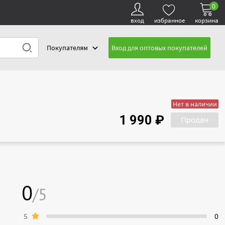
0
вход
избранное
корзина
Покупателям
Вход для оптовых покупателей
Нет в наличии
1 990 ₽
Продан
0
/5
5
0