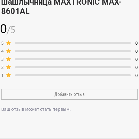
шашлычница MAXTRONIC MAX-
8601AL
0
/5
5
0
4
0
3
0
2
0
1
0
Добавить отзыв
Ваш отзыв может стать первым.