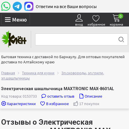
Ответим на все Ваши вопросы
0
Меню
вход
избранное
корзина
Бытовая техника с доставкой по Барнаулу. Для оптовых покупателей
доставка по Алтайскому краю
Главная
Техника для кухни
Эл.сковороды, эл.грили,
эл.шашлычницы
Электрическая шашлычница MAXTRONIC MAX-8601AL
Код товара: 0153733
оставить отзыв
Описание
Характеристики
В избранное
17 покупок
Отзывы о Электрическая