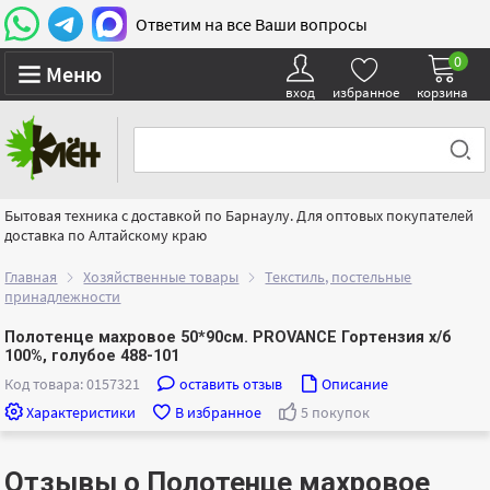
Ответим на все Ваши вопросы
0
Меню
вход
избранное
корзина
Бытовая техника с доставкой по Барнаулу. Для оптовых покупателей
доставка по Алтайскому краю
Главная
Хозяйственные товары
Текстиль, постельные
принадлежности
Полотенце махровое 50*90см. PROVANCE Гортензия х/б
100%, голубое 488-101
Код товара: 0157321
оставить отзыв
Описание
Характеристики
В избранное
5 покупок
Отзывы о Полотенце махровое