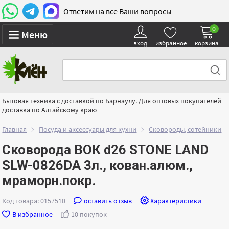
Ответим на все Ваши вопросы
0
Меню
вход
избранное
корзина
Бытовая техника с доставкой по Барнаулу. Для оптовых покупателей
доставка по Алтайскому краю
Главная
Посуда и аксессуары для кухни
Сковороды, сотейники
Сковорода ВОК d26 STONE LAND
SLW-0826DA 3л., кован.алюм.,
мраморн.покр.
Код товара: 0157510
оставить отзыв
Характеристики
В избранное
10 покупок