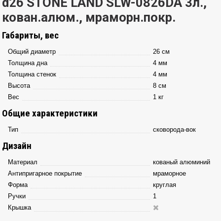
d26 STONE LAND SLW-0826DA 3л.,
кован.алюм., мраморн.покр.
Габариты, вес
Общий диаметр
26 см
Толщина дна
4 мм
Толщина стенок
4 мм
Высота
8 см
Вес
1 кг
Общие характеристики
Тип
сковорода-вок
Дизайн
Материал
кованый алюминий
Антипригарное покрытие
мраморное
Форма
круглая
Ручки
1
Крышка