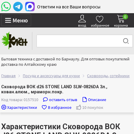
Ответим на все Ваши вопросы
0
Меню
вход
избранное
корзина
Бытовая техника с доставкой по Барнаулу. Для оптовых покупателей
доставка по Алтайскому краю
Главная
Посуда и аксессуары для кухни
Сковороды, сотейники
Сковорода ВОК d26 STONE LAND SLW-0826DA 3л.,
кован.алюм., мраморн.покр.
Код товара: 0157510
оставить отзыв
Описание
Характеристики
В избранное
10 покупок
Характеристики Сковорода ВОК