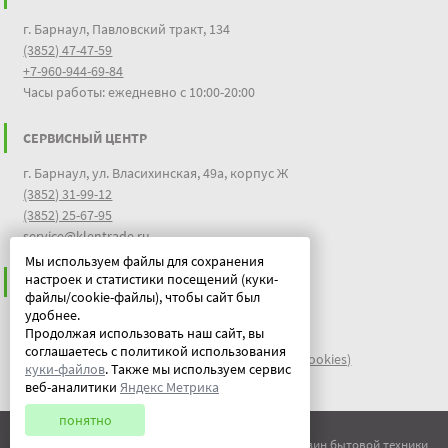
г. Барнаул, Павловский тракт, 134
(3852) 47-47-59
+7-960-944-69-84
Часы работы: ежедневно с 10:00-20:00
СЕРВИСНЫЙ ЦЕНТР
г. Барнаул, ул. Власихинская, 49а, корпус Ж
(3852) 31-99-12
(3852) 25-67-95
service@klentrade.ru
Мы используем файлы для сохранения
настроек и статистики посещений (куки-
ИНФОРМАЦИЯ
файлы/cookie-файлы), чтобы сайт был
удобнее.
Пользовательское соглашение
Продолжая использовать наш сайт, вы
Политика конфиденциальности
соглашаетесь с политикой использования
файлы идентификации пользователей куки (cookies)
куки-файлов
. Также мы используем сервис
Документы
веб-аналитики
Яндекс Метрика
понятно
© ООО "Китеж" 1995-2026 | Магазин бытовой техники