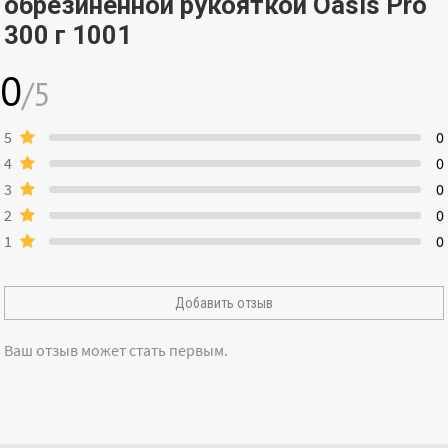
обрезиненной рукояткой Oasis Pro
300 г 1001
0
/5
5
0
4
0
3
0
2
0
1
0
Добавить отзыв
Ваш отзыв может стать первым.