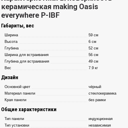
керамическая making Oasis
everywhere P-IBF
Габариты, вес
Ширина
59 см
Высота
6 см
Глубина
52 см
Ширина для встраивания
56 см
Глубина для встраивания
49 см
Вес
7.9 кг
Дизайн
Основной цвет
чёрный
Материал панели
стеклокерамика
Края панели
без рамки
Общие характеристики
Тип панели
индукционная
Тип установки
независимая