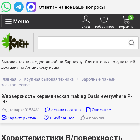
Ответим на все Ваши вопросы
0
Меню
вход
избранное
корзина
Бытовая техника с доставкой по Барнаулу. Для оптовых покупателей
доставка по Алтайскому краю
Главная
Крупная бытовая техника
Варочные панели
электрические
В/поверхность керамическая making Oasis everywhere P-
IBF
Код товара: 0158461
оставить отзыв
Описание
Характеристики
В избранное
4 покупки
Характеристики В/поверхность