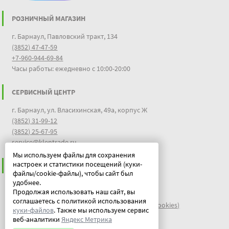
РОЗНИЧНЫЙ МАГАЗИН
г. Барнаул, Павловский тракт, 134
(3852) 47-47-59
+7-960-944-69-84
Часы работы: ежедневно с 10:00-20:00
СЕРВИСНЫЙ ЦЕНТР
г. Барнаул, ул. Власихинская, 49а, корпус Ж
(3852) 31-99-12
(3852) 25-67-95
service@klentrade.ru
Мы используем файлы для сохранения
настроек и статистики посещений (куки-
ИНФОРМАЦИЯ
файлы/cookie-файлы), чтобы сайт был
удобнее.
Пользовательское соглашение
Продолжая использовать наш сайт, вы
Политика конфиденциальности
соглашаетесь с политикой использования
файлы идентификации пользователей куки (cookies)
куки-файлов
. Также мы используем сервис
Документы
веб-аналитики
Яндекс Метрика