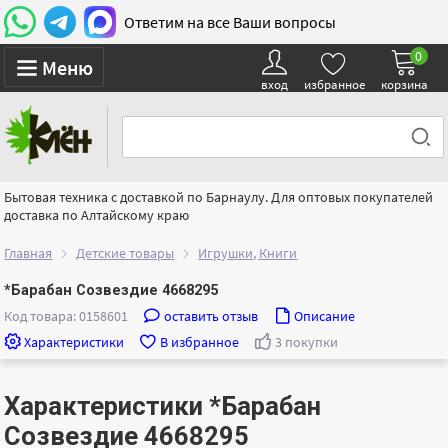
Ответим на все Ваши вопросы
0
Меню
вход
избранное
корзина
Бытовая техника с доставкой по Барнаулу. Для оптовых покупателей
доставка по Алтайскому краю
Главная
Детские товары
Игрушки, Книги
*Барабан Созвездие 4668295
Код товара: 0158601
оставить отзыв
Описание
Характеристики
В избранное
3 покупки
Характеристики *Барабан
Созвездие 4668295