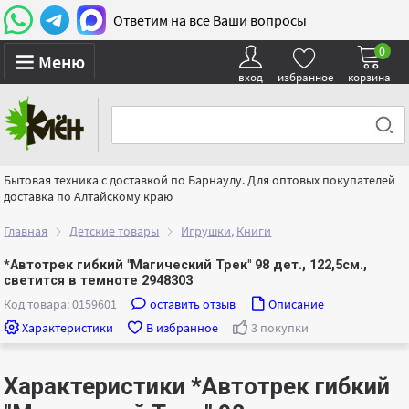
Ответим на все Ваши вопросы
0
Меню
вход
избранное
корзина
Бытовая техника с доставкой по Барнаулу. Для оптовых покупателей
доставка по Алтайскому краю
Главная
Детские товары
Игрушки, Книги
*Автотрек гибкий "Магический Трек" 98 дет., 122,5см.,
светится в темноте 2948303
Код товара: 0159601
оставить отзыв
Описание
Характеристики
В избранное
3 покупки
Характеристики *Автотрек гибкий