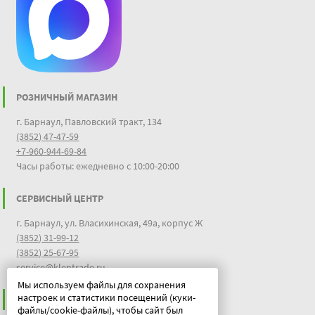
РОЗНИЧНЫЙ МАГАЗИН
г. Барнаул, Павловский тракт, 134
(3852) 47-47-59
+7-960-944-69-84
Часы работы: ежедневно с 10:00-20:00
СЕРВИСНЫЙ ЦЕНТР
г. Барнаул, ул. Власихинская, 49а, корпус Ж
(3852) 31-99-12
(3852) 25-67-95
service@klentrade.ru
Мы используем файлы для сохранения
настроек и статистики посещений (куки-
ИНФОРМАЦИЯ
файлы/cookie-файлы), чтобы сайт был