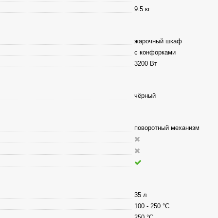
9.5 кг
жарочный шкаф
с конфорками
3200 Вт
чёрный
поворотный механизм
35 л
100 - 250 °С
250 °С