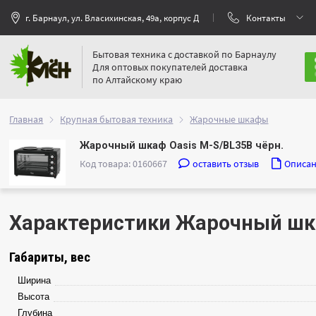
г. Барнаул, ул. Власихинская, 49а, корпус Д
Контакты
Бытовая техника с доставкой по Барнаулу
Для оптовых покупателей доставка
по Алтайскому краю
Главная
Крупная бытовая техника
Жарочные шкафы
Жарочный шкаф Oasis M-S/BL35B чёрн.
Код товара: 0160667
оставить отзыв
Описа
Характеристики Жарочный шка
Габариты, вес
Ширина
Высота
Глубина