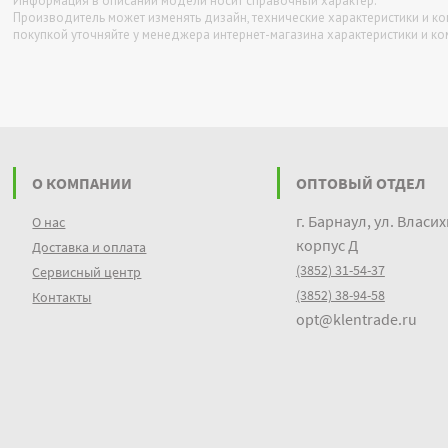
Информация в описании модели носит справочный характер.
Производитель может изменять дизайн, технические характеристики и к
покупкой уточняйте у менеджера интернет-магазина характеристики и к
О КОМПАНИИ
ОПТОВЫЙ ОТДЕЛ
г. Барнаул, ул. Власих
О нас
корпус Д
Доставка и оплата
(3852) 31-54-37
Сервисный центр
(3852) 38-94-58
Контакты
opt@klentrade.ru