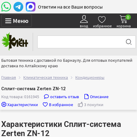
Ответим на все Ваши вопросы
0
Меню
вход
избранное
корзина
Бытовая техника с доставкой по Барнаулу. Для оптовых покупателей
доставка по Алтайскому краю
Главная
Климатическая техника
Кондиционеры
Сплит-система Zerten ZN-12
Код товара: 0161945
оставить отзыв
Описание
Характеристики
В избранное
3 покупки
Характеристики Сплит-система
Zerten ZN-12