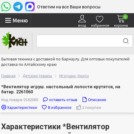
Ответим на все Ваши вопросы
0
Меню
вход
избранное
корзина
Бытовая техника с доставкой по Барнаулу. Для оптовых покупателей
доставка по Алтайскому краю
Главная
Детские товары
Игрушки, Книги
*Вентилятор игруш. настольный лопости крутятся, на
батар. 2261060
Код товара: 0162066
оставить отзыв
Описание
Характеристики
В избранное
2 покупки
Характеристики *Вентилятор