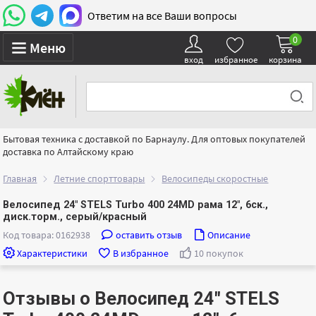
Ответим на все Ваши вопросы
0
Меню
вход
избранное
корзина
Бытовая техника с доставкой по Барнаулу. Для оптовых покупателей
доставка по Алтайскому краю
Главная
Летние спорттовары
Велосипеды скоростные
Велосипед 24" STELS Turbo 400 24MD рама 12", 6ск.,
диск.торм., серый/красный
Код товара: 0162938
оставить отзыв
Описание
Характеристики
В избранное
10 покупок
Отзывы о Велосипед 24" STELS