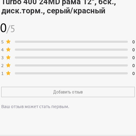
Turbo 400 24MD рама 12", 6ск.,
диск.торм., серый/красный
0
/5
5
0
4
0
3
0
2
0
1
0
Добавить отзыв
Ваш отзыв может стать первым.