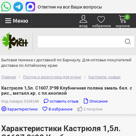
Ответим на все Ваши вопросы
0
Меню
вход
избранное
корзина
Бытовая техника с доставкой по Барнаулу. Для оптовых покупателей
доставка по Алтайскому краю
Главная
Посуда и аксессуары для кухни
Кастрюли, ковши
Кастрюля 1,5л. С1607.3*98 Клубничная поляна эмаль бел. с
рис., металл.кр. с пл.кнопкой
Код товара: 0164144
оставить отзыв
Описание
Характеристики
В избранное
2 покупки
Характеристики Кастрюля 1,5л.