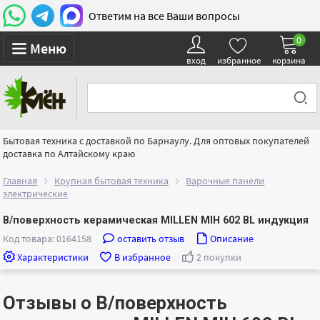
Ответим на все Ваши вопросы
0
Меню
вход
избранное
корзина
Бытовая техника с доставкой по Барнаулу. Для оптовых покупателей
доставка по Алтайскому краю
Главная
Крупная бытовая техника
Варочные панели
электрические
В/поверхность керамическая MILLEN MIH 602 BL индукция
Код товара: 0164158
оставить отзыв
Описание
Характеристики
В избранное
2 покупки
Отзывы о В/поверхность