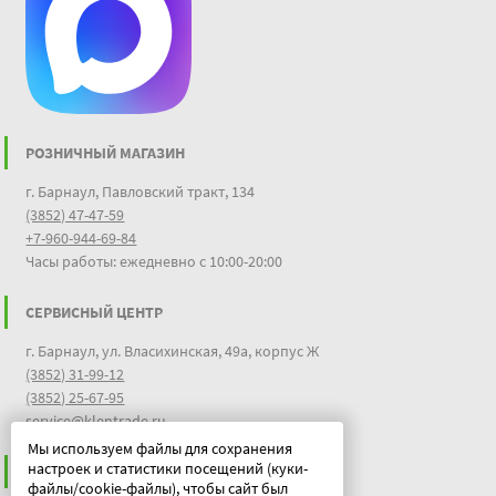
РОЗНИЧНЫЙ МАГАЗИН
г. Барнаул, Павловский тракт, 134
(3852) 47-47-59
+7-960-944-69-84
Часы работы: ежедневно с 10:00-20:00
СЕРВИСНЫЙ ЦЕНТР
г. Барнаул, ул. Власихинская, 49а, корпус Ж
(3852) 31-99-12
(3852) 25-67-95
service@klentrade.ru
Мы используем файлы для сохранения
настроек и статистики посещений (куки-
ИНФОРМАЦИЯ
файлы/cookie-файлы), чтобы сайт был