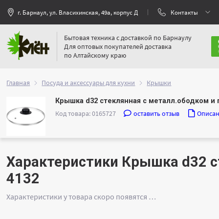
г. Барнаул, ул. Власихинская, 49а, корпус Д
Контакты
Бытовая техника с доставкой по Барнаулу
Для оптовых покупателей доставка
по Алтайскому краю
Главная
Посуда и аксессуары для кухни
Крышки
Крышка d32 стеклянная с металл.ободком и
Код товара: 0165727
оставить отзыв
Описа
Характеристики Крышка d32 с
4132
Характеристики у товара скоро появятся …