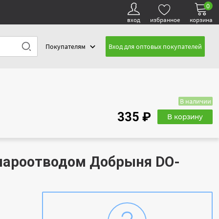
0
вход
избранное
корзина
Покупателям
Вход для оптовых покупателей
В наличии
335 ₽
В корзину
 пароотводом Добрыня DO-