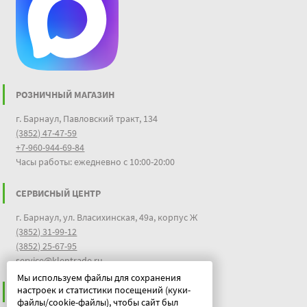
РОЗНИЧНЫЙ МАГАЗИН
г. Барнаул, Павловский тракт, 134
(3852) 47-47-59
+7-960-944-69-84
Часы работы: ежедневно с 10:00-20:00
СЕРВИСНЫЙ ЦЕНТР
г. Барнаул, ул. Власихинская, 49а, корпус Ж
(3852) 31-99-12
(3852) 25-67-95
service@klentrade.ru
Мы используем файлы для сохранения
настроек и статистики посещений (куки-
ИНФОРМАЦИЯ
файлы/cookie-файлы), чтобы сайт был