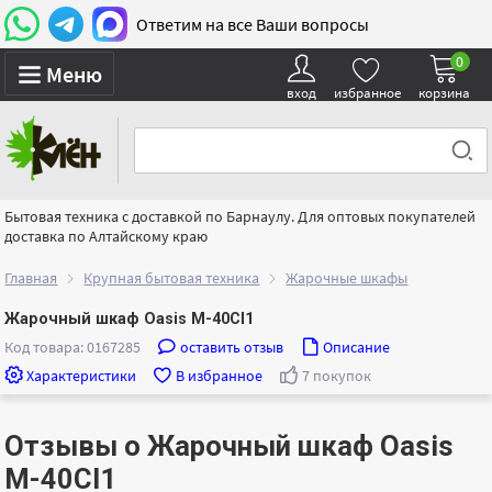
Ответим на все Ваши вопросы
0
Меню
вход
избранное
корзина
Бытовая техника с доставкой по Барнаулу. Для оптовых покупателей
доставка по Алтайскому краю
Главная
Крупная бытовая техника
Жарочные шкафы
Жарочный шкаф Oasis M-40CI1
Код товара: 0167285
оставить отзыв
Описание
Характеристики
В избранное
7 покупок
Отзывы о Жарочный шкаф Oasis
M-40CI1