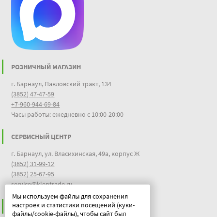
РОЗНИЧНЫЙ МАГАЗИН
г. Барнаул, Павловский тракт, 134
(3852) 47-47-59
+7-960-944-69-84
Часы работы: ежедневно с 10:00-20:00
СЕРВИСНЫЙ ЦЕНТР
г. Барнаул, ул. Власихинская, 49а, корпус Ж
(3852) 31-99-12
(3852) 25-67-95
service@klentrade.ru
Мы используем файлы для сохранения
настроек и статистики посещений (куки-
ИНФОРМАЦИЯ
файлы/cookie-файлы), чтобы сайт был