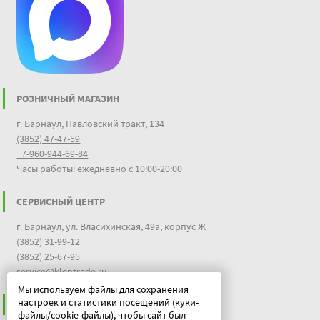
РОЗНИЧНЫЙ МАГАЗИН
г. Барнаул, Павловский тракт, 134
(3852) 47-47-59
+7-960-944-69-84
Часы работы: ежедневно с 10:00-20:00
СЕРВИСНЫЙ ЦЕНТР
г. Барнаул, ул. Власихинская, 49а, корпус Ж
(3852) 31-99-12
(3852) 25-67-95
service@klentrade.ru
Мы используем файлы для сохранения
настроек и статистики посещений (куки-
ИНФОРМАЦИЯ
файлы/cookie-файлы), чтобы сайт был