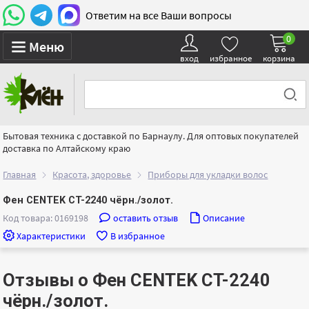
Ответим на все Ваши вопросы
0
Меню
вход
избранное
корзина
Бытовая техника с доставкой по Барнаулу. Для оптовых покупателей
доставка по Алтайскому краю
Главная
Красота, здоровье
Приборы для укладки волос
Фен CENTEK CT-2240 чёрн./золот.
Код товара: 0169198
оставить отзыв
Описание
Характеристики
В избранное
Отзывы о Фен CENTEK CT-2240
чёрн./золот.